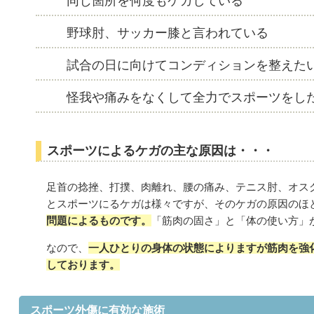
同じ箇所を何度もケガしている
野球肘、サッカー膝と言われている
試合の日に向けてコンディションを整えた
怪我や痛みをなくして全力でスポーツをし
スポーツによるケガの主な原因は・・・
足首の捻挫、打撲、肉離れ、腰の痛み、テニス肘、オス
とスポーツにるケガは様々ですが、そのケガの原因のほ
問題によるものです。
「筋肉の固さ」と「体の使い方」
なので、
一人ひとりの身体の状態によりますが筋肉を強
しております。
スポーツ外傷に有効な施術