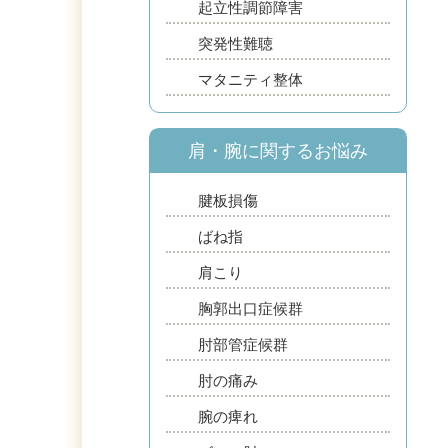
起立性調節障害
突発性難聴
マタニティ整体
肩・腕に関するお悩み
腱板損傷
ばね指
肩こり
胸郭出口症候群
肘部管症候群
肘の痛み
腕の痺れ