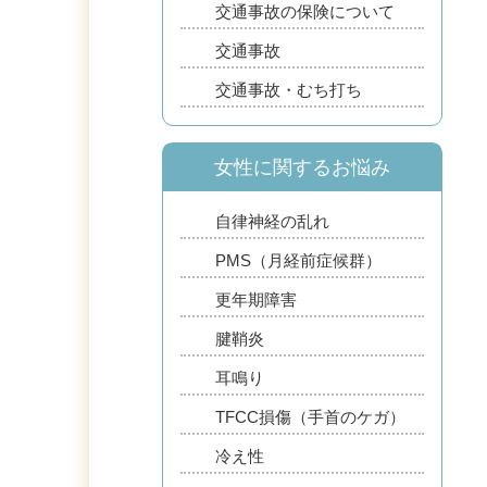
交通事故の保険について
交通事故
交通事故・むち打ち
女性に関するお悩み
自律神経の乱れ
PMS（月経前症候群）
更年期障害
腱鞘炎
耳鳴り
TFCC損傷（手首のケガ）
冷え性