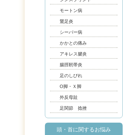
モートン病
鵞足炎
シーバー病
かかとの痛み
アキレス腱炎
腸脛靭帯炎
足のしびれ
О脚・Ｘ脚
外反母趾
足関節 捻挫
頭・首に関するお悩み