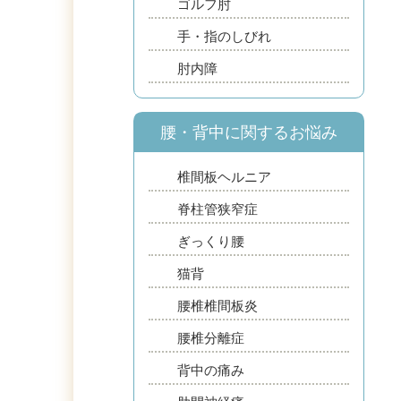
ゴルフ肘
手・指のしびれ
肘内障
腰・背中に関するお悩み
椎間板ヘルニア
脊柱管狭窄症
ぎっくり腰
猫背
腰椎椎間板炎
腰椎分離症
背中の痛み