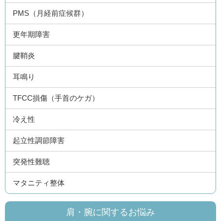
PMS（月経前症候群）
更年期障害
腱鞘炎
耳鳴り
TFCC損傷（手首のケガ）
冷え性
起立性調節障害
突発性難聴
マタニティ整体
肩・腕に関するお悩み