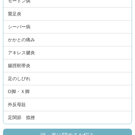
モートン病
鵞足炎
シーバー病
かかとの痛み
アキレス腱炎
腸脛靭帯炎
足のしびれ
О脚・Ｘ脚
外反母趾
足関節 捻挫