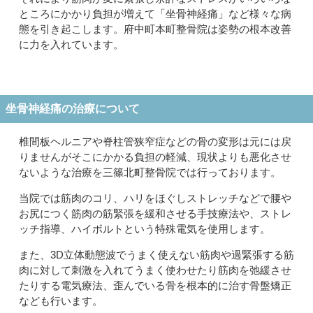
ところにかかり負担が増えて「坐骨神経痛」など様々な病
態を引き起こします。府中町本町整骨院は姿勢の根本改善
に力を入れています。
坐骨神経痛の治療について
椎間板ヘルニアや脊柱管狭窄症などの骨の変形は元には戻
りませんがそこにかかる負担の軽減、現状よりも悪化させ
ないような治療を三篠北町整骨院では行っております。
当院では筋肉のコリ、ハリをほぐしストレッチなどで腰や
お尻につく筋肉の筋緊張を緩和させる手技療法や、ストレ
ッチ指導、ハイボルトという特殊電気を使用します。
また、3D立体動態波でうまく使えない筋肉や過緊張する筋
肉に対して刺激を入れてうまく使わせたり筋肉を弛緩させ
たりする電気療法、歪んでいる骨を根本的に治す骨盤矯正
なども行います。