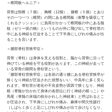
＜椎間板ヘルニア＞
背骨は頸椎（７個）、胸椎（12個）、腰椎（５個）とあり
その一つ一つ（椎間）の間にある椎間板（衝撃を吸収して
くれるクッション）に負荷がかかって椎間板の中にある髄
核（ゼリー状の物）というものが外に飛び出して脊柱管の
中にある神経を圧迫することで下半身にしびれや痛みが出
ることを言います。
＜腰部脊柱管狭窄症＞
背骨（脊柱）は身体を支える役割と、脳から背骨に沿って
伸びている神経を守る役割があります。この神経が走って
いる背骨の隙間を脊柱管という。
「腰部脊柱管狭窄症」は名前の通り腰にある脊柱管狭窄が
狭くなり神経が圧迫された状態をいい、中高年に多く見ら
れます。脊柱管が老化や不良姿勢が原因で狭くなり、神経
根（脊髄が分かれて身体の各部位に行く神経の根っこ）や
馬尾（脊髄の末端の枝分かれした神経束）と呼ばれるとこ
が圧迫され、下半身にしびれや痛み、麻痺や間欠性跛行
（しばらく歩くと足にしびれや痛みが出て歩けなくなり、